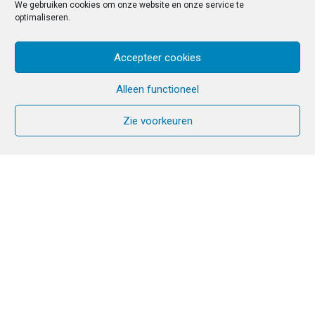
We gebruiken cookies om onze website en onze service te
optimaliseren.
Accepteer cookies
Alleen functioneel
Zie voorkeuren
Kinderen horen niet op straat
te leven
Omdat elk kind
het recht heeft op een gezin,
op waardering, op erkenning,
op een hoopvolle toekomst;